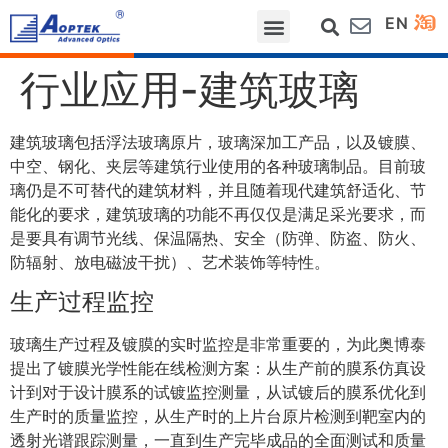
EN
网站首页
关于我们
行业应用
测量项目
服务支持
新闻动态
联系我们
行业应用-建筑玻璃
建筑玻璃包括浮法玻璃原片，玻璃深加工产品，以及镀膜、
中空、钢化、夹层等建筑行业使用的各种玻璃制品。目前玻
璃仍是不可替代的建筑材料，并且随着现代建筑舒适化、节
能化的要求，建筑玻璃的功能不再仅仅是满足采光要求，而
是要具有调节光线、保温隔热、安全（防弹、防盗、防火、
防辐射、放电磁波干扰）、艺术装饰等特性。
生产过程监控
玻璃生产过程及镀膜的实时监控是非常重要的，为此奥博泰
提出了镀膜光学性能在线检测方案：从生产前的膜系仿真设
计到对于设计膜系的试镀监控测量，从试镀后的膜系优化到
生产时的质量监控，从生产时的上片台原片检测到靶室内的
透射光谱跟踪测量，一直到生产完毕成品的全面测试和质量