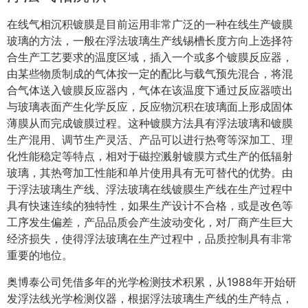
在线气相沉积镀膜是目前运用非常广泛的一种在线生产镀膜
玻璃的方法，一般在浮法玻璃生产线锡槽长度方向上选择符
合生产工艺要求的温度区域，插入一个或多个镀膜反应器，
由某些物质制成的气体按一定的配比与载气预先混合，将混
合气体送入镀膜反应器内，气体在该温度下通过反应器喷出
与玻璃表面产生化学反应，反应物沉积在玻璃面上形成固体
薄膜从而完成镀膜过程。这种镀膜方法具有浮法玻璃和镀膜
生产混用、调节生产灵活、产品可以进行热弯等深加工、理
化性能稳定等特点，相对于磁控溅射镀膜方式生产的低辐射
玻璃，其热弯加工性能和单片使用具有无可替代的优势。由
于浮法玻璃生产线、浮法玻璃在线镀膜生产线在生产过程中
具有快速连续的独特性，如果生产设计不合格，或是改色等
工序发生偏差，产品品质会产生波动变化，对厂商产生巨大
经济损失，使得浮法玻璃在生产过程中，品质控制具有非常
重要的地位。
奥博泰公司凭借多年的光学检测技术积累，从1988年开始研
发浮法线光学检测仪器，根据浮法玻璃生产线的生产特点，