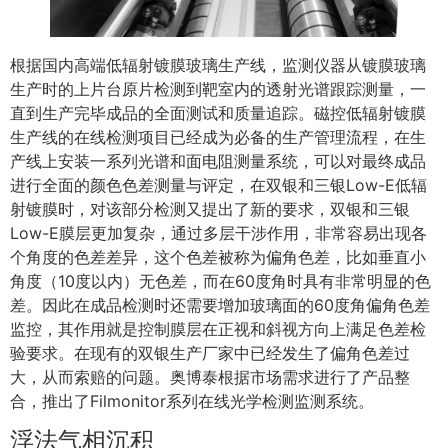
根据国内高端低辐射镀膜玻璃生产线，监测仪器从镀膜玻璃
生产时的上片台原片检测到靶室内的透射光谱跟踪测量，一
直到生产完毕成品的全面测试和质量追踪。磁控低辐射镀膜
生产线的在线检测项目已经成为必备的生产管理流程，在生
产线上安装一系列光谱和面电阻测量系统，可以对最终成品
进行全面的颜色色差测量与评定，在双银和三银Low-E低辐
射镀膜时，对该部分检测又提出了新的要求，双银和三银
Low-E膜层更加复杂，通过多层干涉作用，非常容易出现各
个角度的色差差异，这个色差被称为偏角色差，比如垂直小
角度（10度以内）无色差，而在60度角时具有非常明显的色
差。因此在成品检测时还需要增加玻璃面的60度角偏角色差
监控，其作用就是控制膜层在正视和斜视方向上满足色差检
验要求。在现有的双银生产厂家中已经发生了偏角色差过
大，从而索赔的问题。奥博泰根据市场需求进行了产品整
合，推出了Filmonitor系列在线光学检测监测系统。
浮法气相沉积