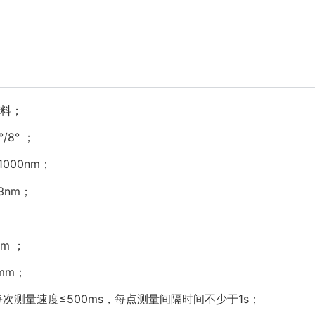
材料；
/8° ；
1000nm；
3nm；
；
nm ；
mm；
每次测量速度≤500ms，每点测量间隔时间不少于1s；