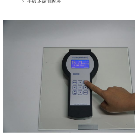
不破坏被测膜层