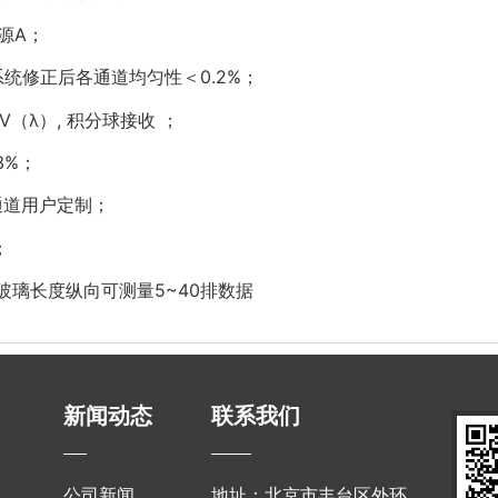
光源A；
系统修正后各通道均匀性＜0.2%；
1V（λ）, 积分球接收 ；
3%；
6通道用户定制；
；
据玻璃长度纵向可测量5~40排数据
新闻动态
联系我们
公司新闻
地址：北京市丰台区外环