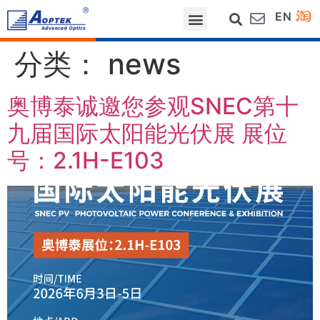
EN
网站首页
关于我们
行业应用
测量项目
服务支持
新闻动态
联系我们
分类：
news
奥博泰诚邀您参观SNEC第十
九届国际太阳能光伏展 展位
号：2.1H-E103