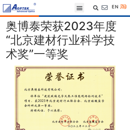
EN
网站首页
关于我们
行业应用
测量项目
服务支持
新闻动态
联系我们
奥博泰荣获2023年度
“北京建材行业科学技
术奖”一等奖